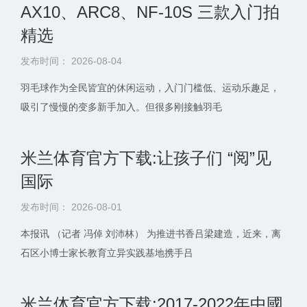
AX10、ARC8、NF-10S 三款入门拍
精选
发布时间： 2026-08-04
羽毛球作为全民皆宜的休闲运动，入门门槛低、运动乐趣足，
吸引了慢慢的变多新手加入。但很多刚接触羽毛
米兰体育官方下载:让孩子们 “阅”见
国际
发布时间： 2026-08-01
本报讯 （记者 冯倬 刘沛林） 为推进书香吕梁建造，近来，离
石区小博士家长教育立异实践基地携手吕
米兰体育官方下载:2017-2022年中國