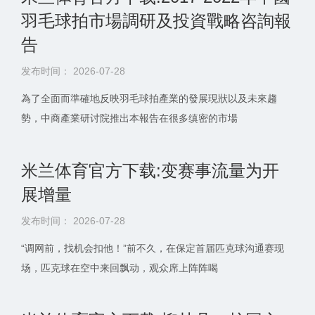
羽毛球拍市場調研及投資戰略咨詢報
告
发布时间： 2026-07-28
為了全面而準確地反映羽毛球拍產業的發展現狀以及未來趨
勢，中商產業研讨院推出本報告在很多缜密的市場
米兰体育官方下载:变赛事流量为开
展增量
发布时间： 2026-07-28
“调网前，找机会扣他！”前不久，在保定首届匹克球沟通赛现
场，匹克球在空中来回飘动，观众席上阵阵喝