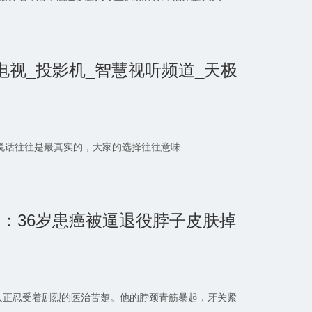
电视_投影机_智慧视听频道_天极
，市场说话往往是最真实的，大家的选择往往意味
：36岁患癌被逼退役脖子皮肤掉
人正忍受着剧烈的医治苦楚。他的脖颈青筋暴起，牙关紧