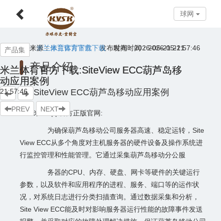
球网
球网
来源：
来源：
米兰体育官方下载
米兰体育官方下载
发布时间：2026-05-21 21:57:46
发布时间：2026-05-21
产品集
产品介绍
米兰体育官方下载:SiteView ECC葫芦岛移
米兰体育官方下载:SiteView ECC葫芦岛移
动应用案例
动应用案例
21:57:46
SiteView ECC葫芦岛移动应用案例
PREV
NEXT
米兰app官方正版官网:
为确保葫芦岛移动公司服务器高速、稳定运转，Site
View ECC从多个角度对主机服务器的硬件设备及操作系统进
行监控管理和性能管理。它通过采集葫芦岛移动分公服
务器的CPU、内存、硬盘、网卡等硬件的关键运行
参数，以及软件和应用程序的进程、服务、端口等的运作状
况，对系统日志进行分类扫描查询。通过数据采集和分析，
Site View ECC能及时对影响服务器运行性能的故障事件发送