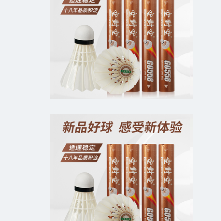
马刺队已许诺为该项目出资5...
球馆
米兰体育官方下载:马刺NBA马
刺队中文网
圣安东尼奥马刺是NBA现有...