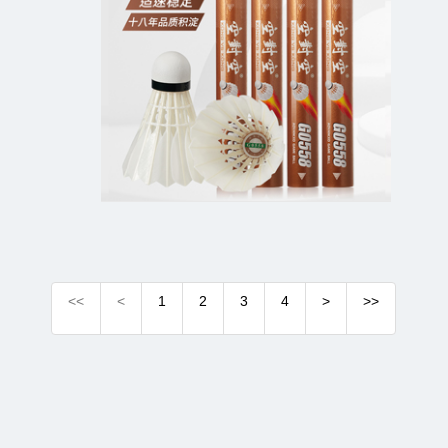
了凯斯勒全搭进未来家底
夜色像一床厚被子掩盖在斯台...
球馆
米兰体育官方下载:阿根廷的地
狱到天堂亚特兰大的“人类电影
精华”
<<
<
1
2
3
4
>
>>
亚特兰大的梅赛德斯-奔驰体...