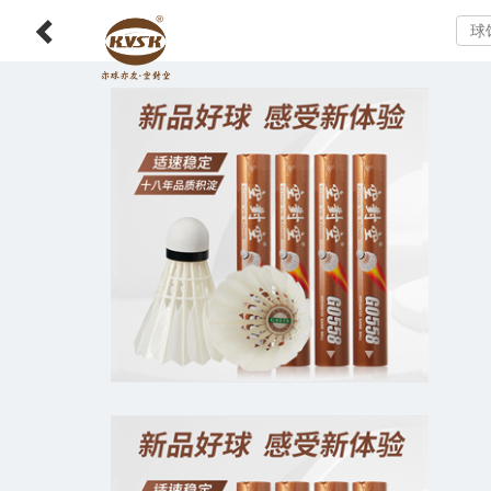
球
球馆
米兰体育官方下载:流言板]斯奈
德采访全文：尼克斯对抗强度