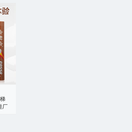
总市值除以全年预估净赢利，...
云梯
鞋厂