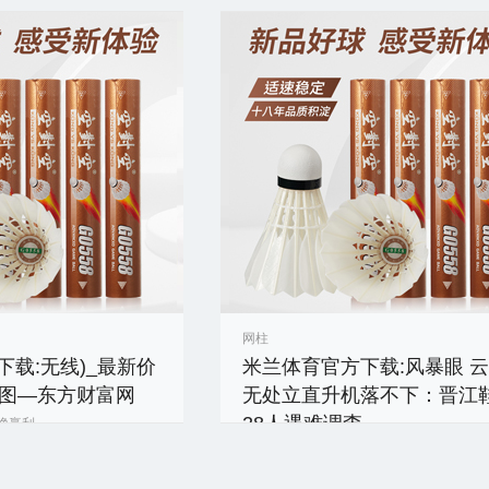
CR...
总市值除以全年预估净赢利，...
网柱
载:无线)_最新价
米兰体育官方下载:风暴眼 
势图—东方财富网
无处立直升机落不下：晋江
28人遇难调查
赢利，...
7月9日中午12点左右，福...