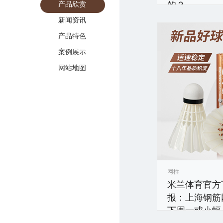
产品欣赏
的？
依据《国家体育总局、
新闻资讯
产品特色
案例展示
网站地图
网柱
米兰体育官方下载
报：上海钢筋
下周一或小幅