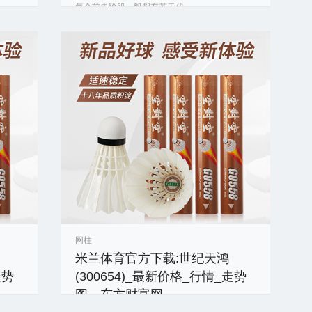
每个前史阶段一般都有若干代...
网柱
米兰体育官方下载:世纪天鸿
走势
(300654)_最新价格_行情_走势
图—东方财富网