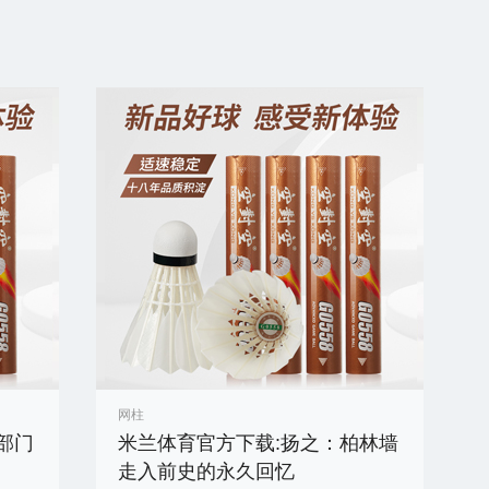
网柱
部门
米兰体育官方下载:扬之：柏林墙
走入前史的永久回忆