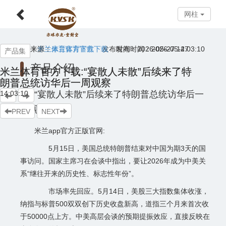
网柱
网柱
来源：
来源：
米兰体育官方下载
米兰体育官方下载
发布时间：2026-05-27 14:03:10
发布时间：2026-05-27
产品集
产品介绍
米兰体育官方下载:“宴散人未散”后续来了特
米兰体育官方下载:“宴散人未散”后续来了特
朗普总统访华后一周观察
朗普总统访华后一周观察
14:03:10
“宴散人未散”后续来了特朗普总统访华后一
周观察
PREV
NEXT
米兰app官方正版官网:
5月15日，美国总统特朗普结束对中国为期3天的国
事访问。国家主席习在会谈中指出，要让2026年成为中美关
系“继往开来的历史性、标志性年份”。
市场率先回应。5月14日，美股三大指数集体收涨，
纳指与标普500双双创下历史收盘新高，道指三个月来首次收
于50000点上方。中美高层会谈的预期提振效应，直接反映在