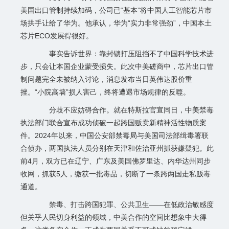
美国出口管制持续加码，公司已“基本”将中国人工智能芯片市
场拱手让给了华为。他承认，华为“实力非常强劲”，中国本土
芯片ECO发展得很好。
事实告诉世界：靠封锁打压阻挡不了中国科学技术进
步，只会让本国企业蒙受损失。此次中美磋商中，芯片出口管
制问题完全未被纳入讨论，消息发布当日英伟达股价重
挫。“小院高墙”损人害己，终将遭遇市场规律的反噬。
分歧不应妨碍合作。就在特斯拉官宣同日，中美禁毒
执法部门联合宣布成功侦破一起跨国贩卖新精神活性物质案
件。2024年以来，中国公安部禁毒局与美国司法部缉毒署联
合侦办，两国执法人员分别在天津和佐治亚州抓获嫌疑犯。此
前4月，双方已在辽宁、广东及美国佛罗里达、内华达州同步
收网，抓获5人，缴获一批毒品，切断了一条跨两国走私贩毒
通道。
禁毒、打击跨国犯罪、公共卫生——在低政治敏感度
但关乎人民切身利益的领域，中美合作的空间比想象中大得