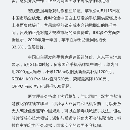
多。这类务实合作，正成为两国关系不可或缺的稳定锚。
宏观数据与微观动作相互印证。苹果公司5月15日在
中国市场全线元。此时恰逢中国自主研发的手机因供应链成本
上涨而集体提价，苹果靠提前锁定成本合约腾挪出的降价空
间，反映的正是对超大规模市场的深度倚重。IDC多个方面数
据显示，2026年第一季度，苹果在华出货量同比增长
33.3%，位居榜首。
中国自主研发的手机也迅速跟进降价。京东平台消息
显示，5月21日0时起，多家国产手机品牌集中调价：华为可
用2000元大额券，小米17Max以旧换新至高补贴1200元，
REDMI K90 Pro Max直降520元，荣耀最高降1300元，
OPPO Find X9 Pro降价800元起。
两大理事会搭建了沟通框架，与此同时，双方也都清
楚彼此的红线在哪里。可以做大豆贸易和飞机采购，可以开放
无人驾驶但要遵守中国规则，可以在禁毒领域携手执法。但在
芯片等核心技术领域，遏制与反遏制的角力不会轻易消散，科
技自主的定力不会动摇，国家安全的边界不容模糊。