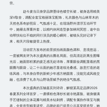
劳。
赵今麦当日身穿品牌墨绿色镂空长裙，裙身选用精美
深V取舍，调配全套宝格丽珠宝配饰，礼衣颜色与山林草木的
天然色系奇妙照应，气氛感十足。在现场野外漂浮互动环节
中，她褪去厚重外套，以精约休闲造型参加林间冥想，途中自
动帮扶站位不稳的同行演员的暖心瞬间，被镜头完好记录下
来，相关片段敏捷登上热搜。
活动官方发布的前景抓拍画面颜色调和、意境悠远，
一度被网友评为本次盛典的出圈名局面。但高清近距离生图曝
光后，她面部积累的疲乏感无处讳饰，厚重眼妆调配显着的黑
眼圈与眼袋，让二十出面的她尽显老练沧桑感。故意打造的老
练风格，与本身自带的新鲜少年感方枘圆凿，没能完成风格交
融，也浪费了礼衣与山野场景赋予的绝佳气氛感。
本次盛典的压轴嘉宾刘诗诗，解锁某高定品牌2026
春夏系列全球首穿，一袭裸粉色薄纱长裙冷艳露脸。裙身缀满
手艺缝制的立体花瓣与精美水钻刺绣，调配专属协作珠宝与腕
表，全套造型精美讲究。品牌此前已提早公示其穿搭造型，她