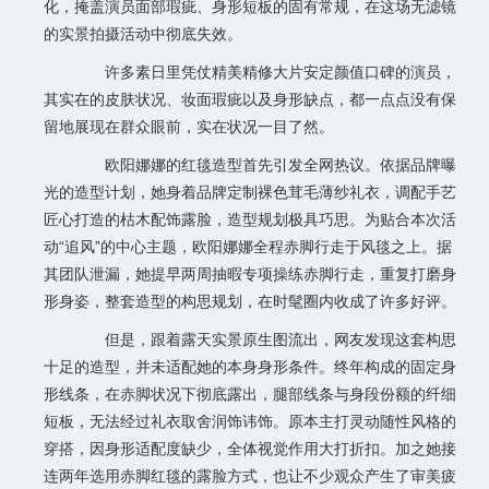
化，掩盖演员面部瑕疵、身形短板的固有常规，在这场无滤镜
的实景拍摄活动中彻底失效。
许多素日里凭仗精美精修大片安定颜值口碑的演员，
其实在的皮肤状况、妆面瑕疵以及身形缺点，都一点点没有保
留地展现在群众眼前，实在状况一目了然。
欧阳娜娜的红毯造型首先引发全网热议。依据品牌曝
光的造型计划，她身着品牌定制裸色茸毛薄纱礼衣，调配手艺
匠心打造的枯木配饰露脸，造型规划极具巧思。为贴合本次活
动“追风”的中心主题，欧阳娜娜全程赤脚行走于风毯之上。据
其团队泄漏，她提早两周抽暇专项操练赤脚行走，重复打磨身
形身姿，整套造型的构思规划，在时髦圈内收成了许多好评。
但是，跟着露天实景原生图流出，网友发现这套构思
十足的造型，并未适配她的本身身形条件。终年构成的固定身
形线条，在赤脚状况下彻底露出，腿部线条与身段份额的纤细
短板，无法经过礼衣取舍润饰讳饰。原本主打灵动随性风格的
穿搭，因身形适配度缺少，全体视觉作用大打折扣。加之她接
连两年选用赤脚红毯的露脸方式，也让不少观众产生了审美疲