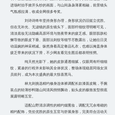
进场时抬手掀开头纱的画面，与山间袅袅薄雾相融，前景镜头
气氛感拉满，收成全网很多夸奖。
刘诗诗终年坚持身形办理，身形状况仍旧挺立优胜。
但在无补光、无滤镜的原生镜头下，面部纤细纹理明晰可见，
清淡底妆无法隐瞒高原环境与熬夜带来的疲乏感。眼部肌肤松
懈导致的眼皮下垂、面部法则纹等细节尽数露出，让她往日灵
动温婉的神采稍减。纵然身着高定奢品礼衣，也难以掩盖身体
疲乏带来的状况下滑，不少网友看完生图后都表明怅惘。
纯天然光影下，她的皮肤通透细腻，仅眼周有纤细细
纹，紧凑的行程并未影响其全体状况，整场体现稳居同场女演
员前列，成为本次盛典的最大惊喜黑马。
林允则挑选精约修身连体裤调配长款漆面皮靴，手腕
装点的轻薄纱料随山间清风悄悄飘动，贴头皮的极致发型彻底
展露明晰五官。
适配山野清凉调性的精约烟熏妆，调配无冗余堆砌的
精约配饰，凭仗优胜的原生五官与舒展身形，完美符合活动天