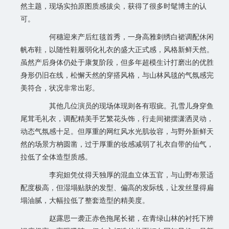
然主题，现场实拍原图质感拔尖，获得了很多时髦博主的认
可。
何穗迎来产后红毯首秀，一身高雅刺绣白裙调配休闲
帆布鞋，以随性鞋履弱化礼衣的盛大正式感，风格新鲜天然。
虽然产后身体仍处于康复阶段，但多年超模生计打磨出的优胜
身形仍旧在线，松懈天然的穿搭风格，与山林风毯的气氛感完
美符合，状况非常出彩。
其他几位演员的现场体现则各有瑕疵。孔雪儿身穿鱼
尾茸毛礼衣，调配精美手艺繁花头饰，行走间裙摆潇洒灵动，
动态气氛感十足。但厚重的网红风水光肌妆容，与野外新鲜天
然的场景方枘圆凿，过于厚重的妆感减弱了礼衣自带的仙气，
拉低了全体造型质感。
李宛妲凭仗得天独厚的混血立体五官，与山野布景适
配度极高，但湿塌贴肤的发型、偏高的发际线，让发丝显得扁
塌油腻，大幅拉低了整套造型的精美度。
赵露思一袭正赤色拖尾长裙，在青绿山林的衬托下辨