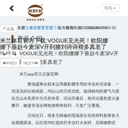
羽毛
羽毛
来源：
来源：
米兰体育官方下载
米兰体育官方下载
发布时间：2026-06-06 06:49:30
发布时间：2026-06-06
产品集
产品介绍
米兰体育官方下载:VOGUE见光死！欧阳娜
米兰体育官方下载:VOGUE见光死！欧阳娜
娜下垂赵今麦深V开到腰刘诗诗褶多真老了
娜下垂赵今麦深V开到腰刘诗诗褶多真老了
06:49:30
VOGUE见光死！欧阳娜娜下垂赵今麦深V开
到腰刘诗诗褶多真老了
PREV
NEXT
米兰app官方正版官网:
整场盛典全程未运用摄影棚专用的专业补光设备，一
切演员的出镜画面，均以山间天然光线、旋绕林间的雾气与原
生态山水风景作为天然布景。活动开播后，相关论题热度火速
攀升，敏捷登顶全网热搜榜单前列，引发广泛重视。
活动次日，很多无精修的现场原生实拍资料刷屏各大
短视频渠道。以往室内红毯依托专业灯火加持、后期修图优